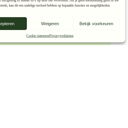
 surfgedrag of unieke ID's op deze site verwerken. Als je geen toestemming geeft of uw
trekt, kan dit een nadelige invloed hebben op bepaalde functies en mogelijkheden.
epteren
Weigeren
Bekijk voorkeuren
Cookie statement
Privacyverklaring