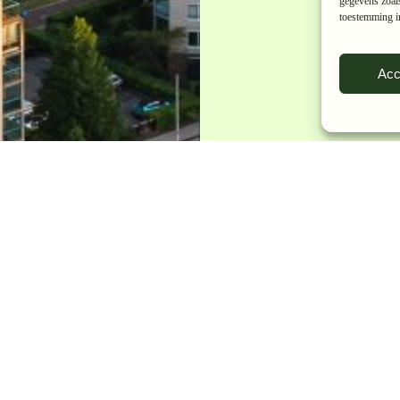
gegevens zoals
toestemming in
Acc