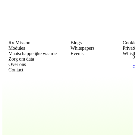
Rx.Mission
Blogs
Cookie
K
Modules
Whitepapers
Privac
Maatschappelijke waarde
Events
Whist
B
Zorg om data
Over ons
O
Contact