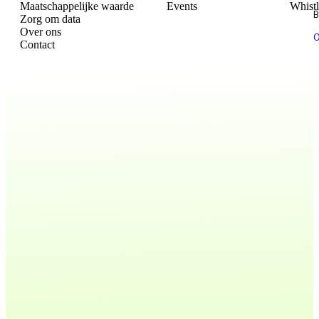
Maatschappelijke waarde
Events
Whist
B
Zorg om data
Over ons
O
Contact