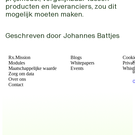
producten en leveranciers, zou dit
mogelijk moeten maken.
Geschreven door
Johannes Battjes
Rx.Mission
Blogs
Cookie
K
Modules
Whitepapers
Privac
Maatschappelijke waarde
Events
Whist
B
Zorg om data
Over ons
O
Contact